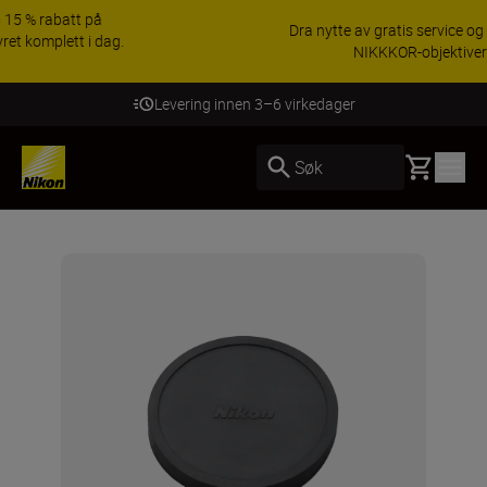
Dra nytte av gratis service og få 5-års garanti på
NIKKKOR-objektiver.
Lær mer
Levering innen 3–6 virkedager
Basket
Søk