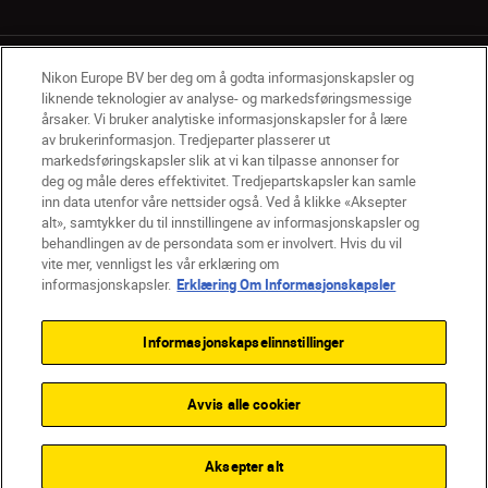
Nikon Europe BV ber deg om å godta informasjonskapsler og
liknende teknologier av analyse- og markedsføringsmessige
årsaker. Vi bruker analytiske informasjonskapsler for å lære
av brukerinformasjon. Tredjeparter plasserer ut
NO
Nikon Sites
markedsføringskapsler slik at vi kan tilpasse annonser for
deg og måle deres effektivitet. Tredjepartskapsler kan samle
Kontakt oss
Personvernerklæring
Bruksvilkår
inn data utenfor våre nettsider også. Ved å klikke «Aksepter
Vilkår og betingelser for Nikon Store
alt», samtykker du til innstillingene av informasjonskapsler og
Erklæring Om Informasjonskapsler
Tilgjengelighet
behandlingen av de persondata som er involvert. Hvis du vil
Innstillinger for informasjonskapsler
vite mer, vennligst les vår erklæring om
© 2026 Nikon
informasjonskapsler.
Erklæring Om Informasjonskapsler
Informasjonskapselinnstillinger
Back to top
Avvis alle cookier
Aksepter alt