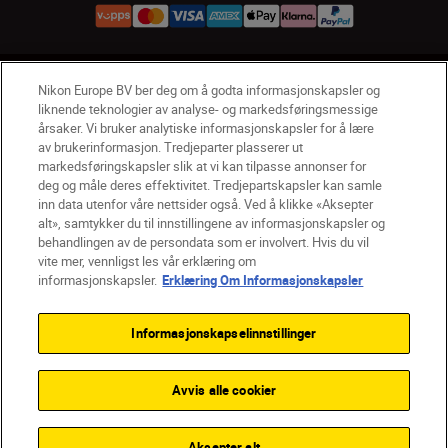
NO
Nikon Sites
Nikon Europe BV ber deg om å godta informasjonskapsler og
liknende teknologier av analyse- og markedsføringsmessige
Kontakt oss
Personvernerklæring
Bruksvilkår
årsaker. Vi bruker analytiske informasjonskapsler for å lære
Vilkår og betingelser for Nikon Store
av brukerinformasjon. Tredjeparter plasserer ut
Erklæring Om Informasjonskapsler
Tilgjengelighet
markedsføringskapsler slik at vi kan tilpasse annonser for
deg og måle deres effektivitet. Tredjepartskapsler kan samle
Innstillinger for informasjonskapsler
inn data utenfor våre nettsider også. Ved å klikke «Aksepter
© 2026 Nikon
alt», samtykker du til innstillingene av informasjonskapsler og
behandlingen av de persondata som er involvert. Hvis du vil
vite mer, vennligst les vår erklæring om
informasjonskapsler.
Erklæring Om Informasjonskapsler
Back to top
Informasjonskapselinnstillinger
Avvis alle cookier
Aksepter alt