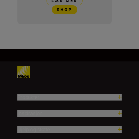
LÆR MER
SHOP
Produkter
Inspirasjon
Hjelp og støtte