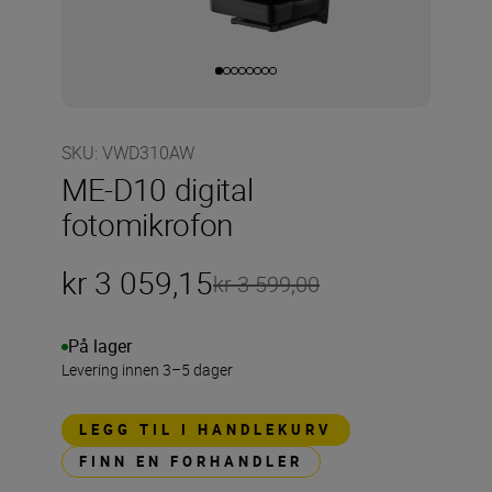
SKU
:
VWD310AW
ME-D10 digital
fotomikrofon
kr 3 059,15
kr 3 599,00
På lager
Levering innen 3–5 dager
LEGG TIL I HANDLEKURV
FINN EN FORHANDLER