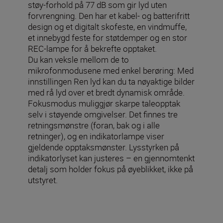
støy-forhold på 77 dB som gir lyd uten
forvrengning. Den har et kabel- og batterifritt
design og et digitalt skofeste, en vindmuffe,
et innebygd feste for støtdemper og en stor
REC-lampe for å bekrefte opptaket.
Du kan veksle mellom de to
mikrofonmodusene med enkel berøring: Med
innstillingen Ren lyd kan du ta nøyaktige bilder
med rå lyd over et bredt dynamisk område.
Fokusmodus muliggjør skarpe taleopptak
selv i støyende omgivelser. Det finnes tre
retningsmønstre (foran, bak og i alle
retninger), og en indikatorlampe viser
gjeldende opptaksmønster. Lysstyrken på
indikatorlyset kan justeres – en gjennomtenkt
detalj som holder fokus på øyeblikket, ikke på
utstyret.