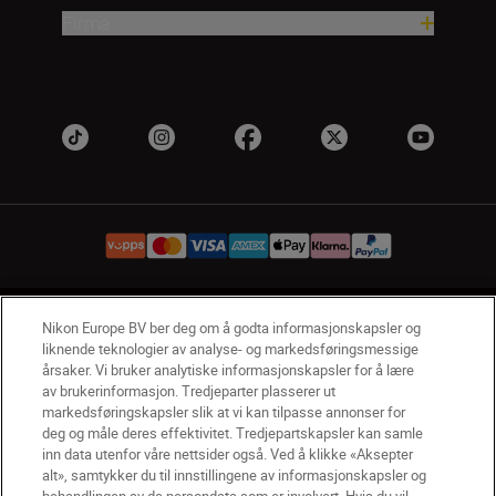
Firma
NO
Nikon Sites
Nikon Europe BV ber deg om å godta informasjonskapsler og
liknende teknologier av analyse- og markedsføringsmessige
Kontakt oss
Personvernerklæring
Bruksvilkår
årsaker. Vi bruker analytiske informasjonskapsler for å lære
Vilkår og betingelser for Nikon Store
av brukerinformasjon. Tredjeparter plasserer ut
Erklæring Om Informasjonskapsler
Tilgjengelighet
markedsføringskapsler slik at vi kan tilpasse annonser for
deg og måle deres effektivitet. Tredjepartskapsler kan samle
Innstillinger for informasjonskapsler
inn data utenfor våre nettsider også. Ved å klikke «Aksepter
© 2026 Nikon
alt», samtykker du til innstillingene av informasjonskapsler og