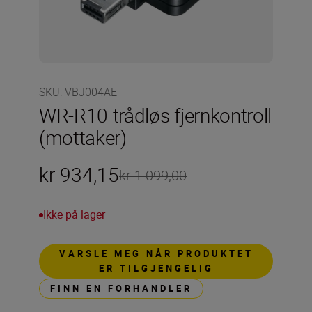
SKU
:
VBJ004AE
WR-R10 trådløs fjernkontroll
(mottaker)
kr 934,15
kr 1 099,00
Ikke på lager
VARSLE MEG NÅR PRODUKTET
ER TILGJENGELIG
FINN EN FORHANDLER