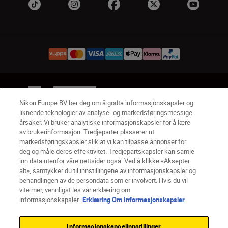
NO
Nikon Sites
Nikon Europe BV ber deg om å godta informasjonskapsler og
Kontakt oss
Personvernerklæring
Bruksvilkår
liknende teknologier av analyse- og markedsføringsmessige
Vilkår og betingelser for Nikon Store
årsaker. Vi bruker analytiske informasjonskapsler for å lære
Erklæring Om Informasjonskapsler
Tilgjengelighet
av brukerinformasjon. Tredjeparter plasserer ut
Innstillinger for informasjonskapsler
markedsføringskapsler slik at vi kan tilpasse annonser for
© 2026 Nikon
deg og måle deres effektivitet. Tredjepartskapsler kan samle
inn data utenfor våre nettsider også. Ved å klikke «Aksepter
alt», samtykker du til innstillingene av informasjonskapsler og
behandlingen av de persondata som er involvert. Hvis du vil
vite mer, vennligst les vår erklæring om
Back to top
informasjonskapsler.
Erklæring Om Informasjonskapsler
Informasjonskapselinnstillinger