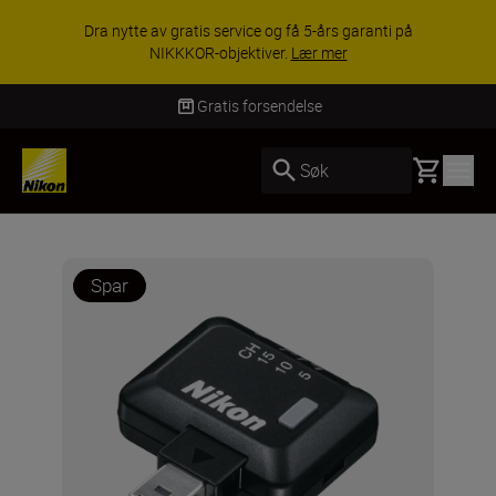
ACCESSORY SAVING
rvice og få 5-års garanti på
utvalgt tilbehør, gjør 
ektiver.
Lær mer
K
Gratis forsendelse
Basket
Søk
Spar