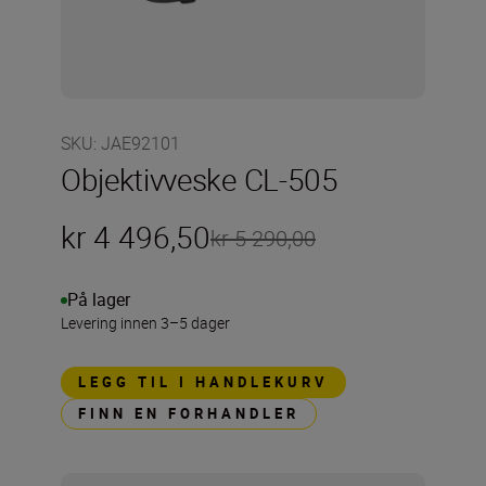
SKU
:
JAE92101
Objektivveske CL-505
kr 4 496,50
kr 5 290,00
På lager
Levering innen 3–5 dager
LEGG TIL I HANDLEKURV
FINN EN FORHANDLER