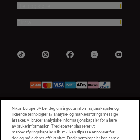
Hjelp og støtte
Firma
NO
Nikon Sites
Nikon Europe BV ber deg om å godta informasjonskapsler og
liknende teknologier av analyse- og markedsføringsmessige
Kontakt oss
Personvernerklæring
Bruksvilkår
årsaker. Vi bruker analytiske informasjonskapsler for å lære
Vilkår og betingelser for Nikon Store
av brukerinformasjon. Tredjeparter plasserer ut
Erklæring Om Informasjonskapsler
Tilgjengelighet
markedsføringskapsler slik at vi kan tilpasse annonser for
deg og måle deres effektivitet. Tredjepartskapsler kan samle
Innstillinger for informasjonskapsler