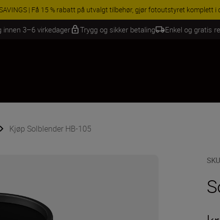
INGS | Få 15 % rabatt på utvalgt tilbehør, gjør fotoutstyret komplett i
g innen 3–6 virkedager
Trygg og sikker betaling
Enkel og gratis re
Kjøp Solblender HB-105
SK
S