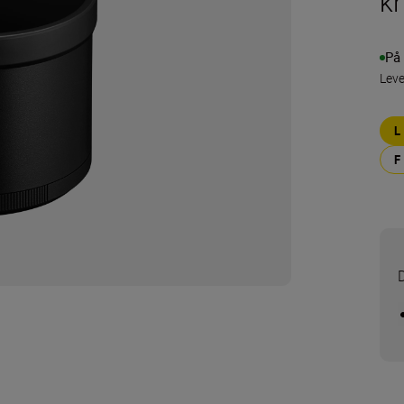
k
På 
Leve