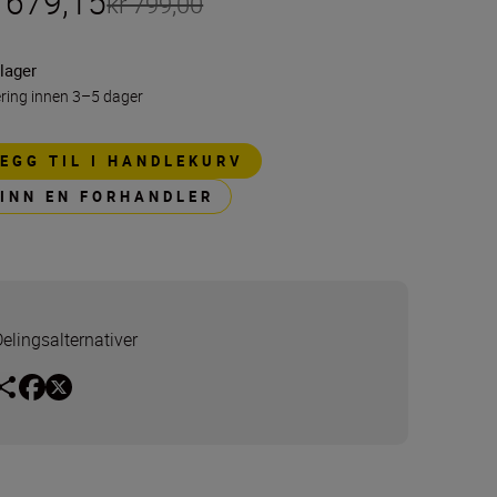
r 679,15
kr 799,00
lager
ring innen 3–5 dager
LEGG TIL I HANDLEKURV
FINN EN FORHANDLER
Delingsalternativer