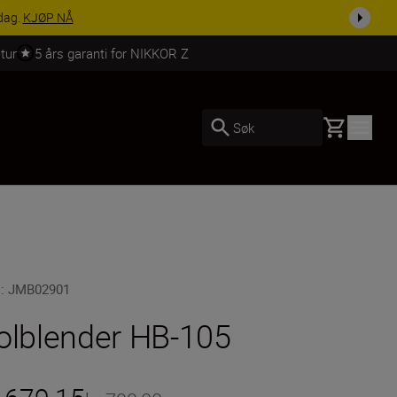
 dag.
KJØP NÅ
tur
5 års garanti for NIKKOR Z
Basket
Søk
U
:
JMB02901
olblender HB-105