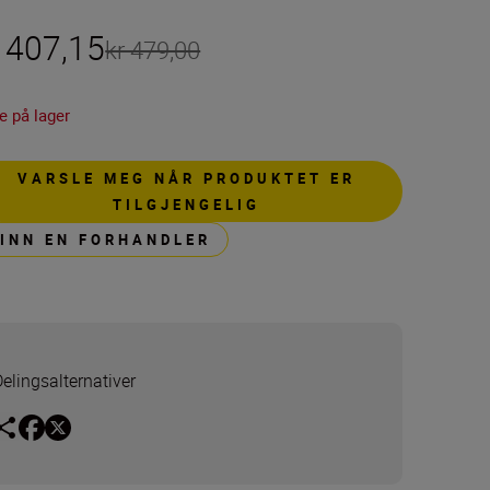
r 407,15
kr 479,00
e på lager
VARSLE MEG NÅR PRODUKTET ER
TILGJENGELIG
FINN EN FORHANDLER
Delingsalternativer