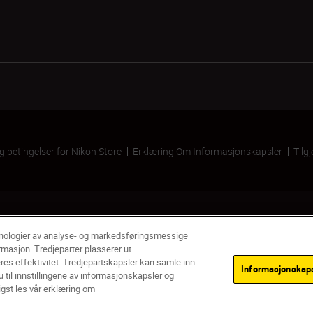
og betingelser for Nikon Store
Erklæring Om Informasjonskapsler
Tilg
knologier av analyse- og markedsføringsmessige
rmasjon. Tredjeparter plasserer ut
res effektivitet. Tredjepartskapsler kan samle inn
Informasjonskapse
 til innstillingene av informasjonskapsler og
VARS
Ikke på lager
igst les vår erklæring om