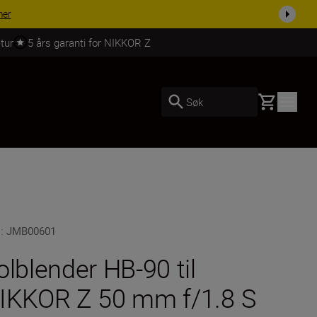
 dag.
KJØP NÅ
tur
5 års garanti for NIKKOR Z
Basket
Søk
U
:
JMB00601
olblender HB-90 til
IKKOR Z 50 mm f/1.8 S