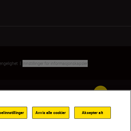
jengelighet
Innstillinger for informasjonskapsler
Back to top
linnstillinger
Avvis alle cookier
Aksepter alt
LE MEG NÅR PRODUKTET ER TILGJENGELIG
FINN EN FORHANDLER