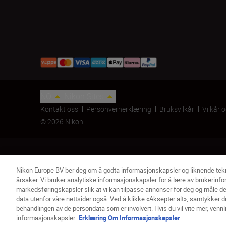
NO
Nikon Sites
Kontakt oss
Personvernerklæring
Bruksvilkår
Vilkår 
© 2026 Nikon
Nikon Europe BV ber deg om å godta informasjonskapsler og liknende te
årsaker. Vi bruker analytiske informasjonskapsler for å lære av brukerinfo
markedsføringskapsler slik at vi kan tilpasse annonser for deg og måle de
data utenfor våre nettsider også. Ved å klikke «Aksepter alt», samtykker du
Solblender HB-90 til NIKKOR Z 50 mm f/1.8 S
behandlingen av de persondata som er involvert. Hvis du vil vite mer, vennl
kr 407,15
kr 479,00
informasjonskapsler.
Erklæring Om Informasjonskapsler