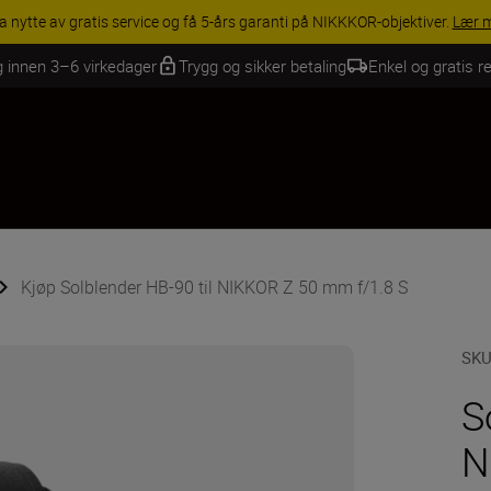
INGS | Få 15 % rabatt på utvalgt tilbehør, gjør fotoutstyret komplett i
g innen 3–6 virkedager
Trygg og sikker betaling
Enkel og gratis re
Kjøp Solblender HB-90 til NIKKOR Z 50 mm f/1.8 S
SK
S
N