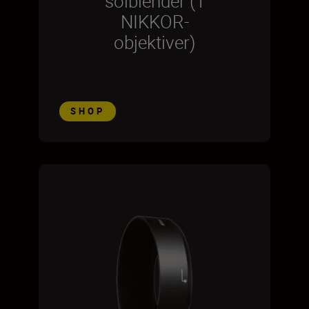
solblender (1
NIKKOR-
objektiver)
SHOP