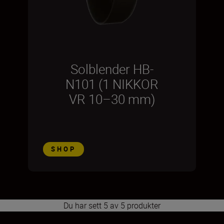
Solblender HB-
N101 (1 NIKKOR
VR 10–30 mm)
SHOP
Du har sett 5 av 5 produkter
1