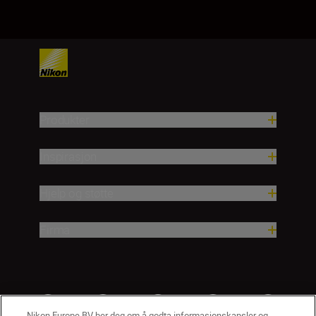
Produkter
Inspirasjon
Hjelp og støtte
Firma
Nikon Europe BV ber deg om å godta informasjonskapsler og