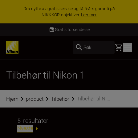
Dra nytte av gratis service og få 5-års garanti på
NIKKKOR-objektiver.
Lær mer
Gratis forsendelse
Basket
Søk
Tilbehør til Nikon 1
Tilbehør til Ni...
Hjem
product
Tilbehør
5
resultater
Nyeste