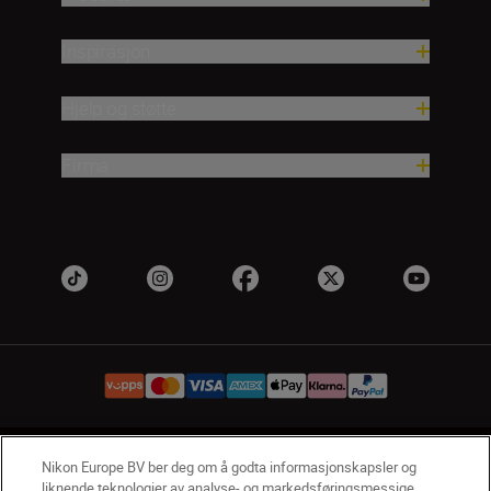
Inspirasjon
Hjelp og støtte
Firma
NO
Nikon Sites
Nikon Europe BV ber deg om å godta informasjonskapsler og
liknende teknologier av analyse- og markedsføringsmessige