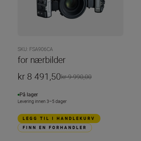
SKU
:
FSA906CA
for nærbilder
kr 8 491,50
kr 9 990,00
På lager
Levering innen 3–5 dager
LEGG TIL I HANDLEKURV
FINN EN FORHANDLER