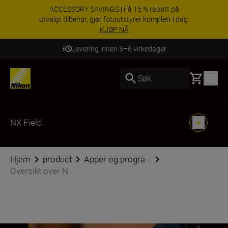
ACCESSORY SAVINGS | Få 15 % rabatt på
utvalgt tilbehør, gjør fotoutstyret komplett i dag.
KJØP NÅ
Levering innen 3–6 virkedager
Basket
Søk
NX Field
Hjem
product
Apper og progra...
Oversikt over N...