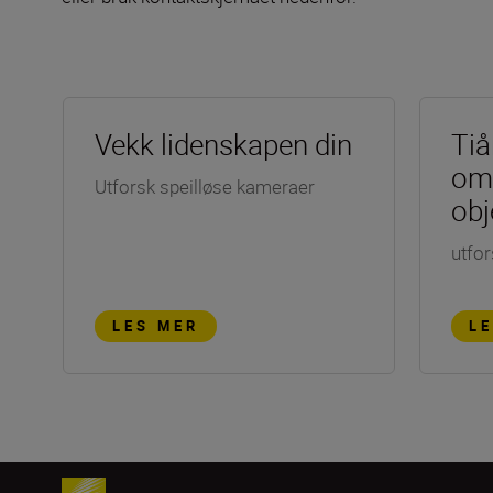
Vekk lidenskapen din
Tiå
om
Utforsk speilløse kameraer
obj
utfor
LES MER
L