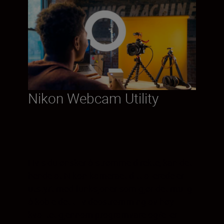
Nikon Webcam Utility
Hvis du ønsker å strømme direkte, kan det
hende at Nikon-kameraet ditt allerede er
utstyrt med funksjoner som gjør det mulig
å koble det til videostrømming av høy
kvalitet gjennom programvare og/eller