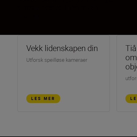
kameraet siden det bruker en USB-
tilkobling.
Vekk lidenskapen din
Tiå
om
Utforsk speilløse kameraer
obj
utfor
LES MER
L