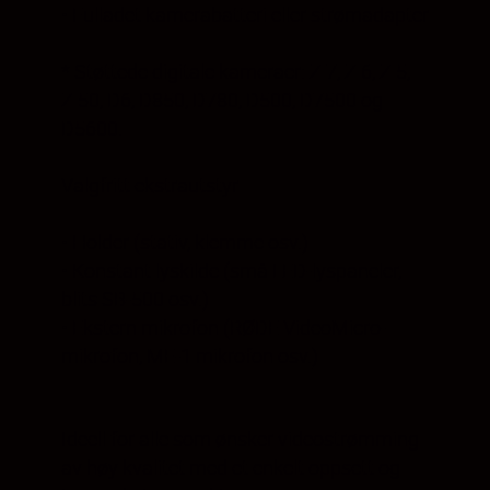
• Fulladet kamerabatteri eller strømadapter
* Støttede digitale kameraer: Z 7, Z 6, Z 5,
Z 50, D6, D850, D780, D500, D7500 og
D5600.
Valgfritt ekstrautstyr
• Holder (stativ, klemme osv.)
• Konstant lyskilde (små LED-lyspaneler,
blits SB-500 osv.)
• Ekstern mikrofon (RØDE VideoMicro-
mikrofon, ME-1 mikrofon osv.)
Ideell for alle som ønsker videostrømming
av høy kvalitet med et enkelt oppsett og