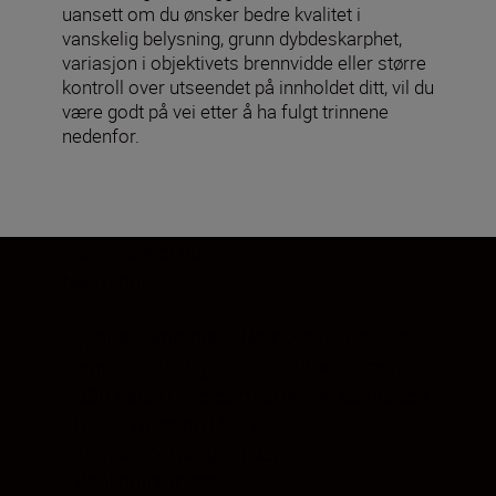
uansett om du ønsker bedre kvalitet i
vanskelig belysning, grunn dybdeskarphet,
variasjon i objektivets brennvidde eller større
kontroll over utseendet på innholdet ditt, vil du
være godt på vei etter å ha fulgt trinnene
nedenfor.
Dette trenger du:
Nødvendig
• Speilløst kamera i Nikon Z-serien eller et
kompatibelt* digitalt speilreflekskamera
• USB-kabel (leveres med Nikon-kameraet)
• Nikon Webcam Utility
• Kompatibel programvare for
videokonferanser