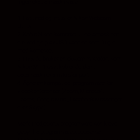
ingen ekstra maskinvare.
1. Last ned og installer Nikon Webcam
Utility.
2. Koble Nikon-kameraet til datamaskinen
din ved hjelp av USB-kabelen som fulgte
med kameraet.
3. Hvis du bruker en ekstern mikrofon, som
Nikon ME-1 osv., kobler du den til
datamaskinens mikrofonport.
4. Åpne en kompatibel programvare for
videokonferanser (Zoom, Microsoft
Teams, Google Meet, Facebook Messenger
eller Skype).
Merk Tredjeparts programvare kan kreve
gebyr fra programvareprodusenten.
Merk Det kommer ingen lydinnmating fra