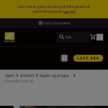
ACCESSORY SAVINGS | Få 15 % rabatt på
utvalgt tilbehør, gjør fotoutstyret komplett i dag.
KJØP NÅ
Levering innen 3–6 virkedager
Basket
Søk
LAST NED
Hjem
product
Apper og progra...
Oversikt over W...