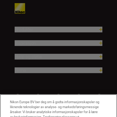
Produkter
Inspirasjon
Hjelp og støtte
Firma
Nikon Europe BV ber deg om å godta informasjonskapsler og
liknende teknologier av analyse- og markedsføringsmessige
årsaker. Vi bruker analytiske informasjonskapsler for å lære
av brukerinformasjon. Tredjeparter plasserer ut