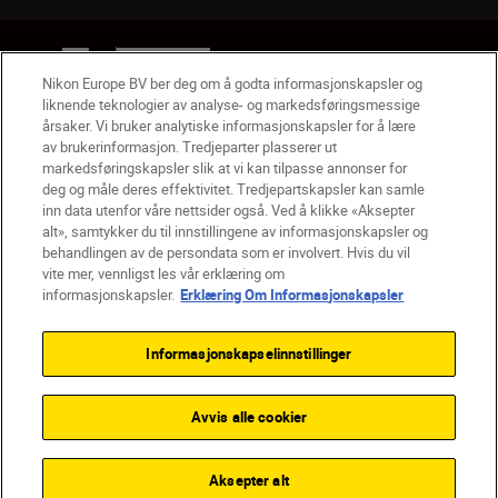
NO
Nikon Sites
Nikon Europe BV ber deg om å godta informasjonskapsler og
Kontakt oss
Personvernerklæring
Bruksvilkår
liknende teknologier av analyse- og markedsføringsmessige
Vilkår og betingelser for Nikon Store
årsaker. Vi bruker analytiske informasjonskapsler for å lære
Erklæring Om Informasjonskapsler
Tilgjengelighet
av brukerinformasjon. Tredjeparter plasserer ut
Innstillinger for informasjonskapsler
markedsføringskapsler slik at vi kan tilpasse annonser for
deg og måle deres effektivitet. Tredjepartskapsler kan samle
© 2026 Nikon
inn data utenfor våre nettsider også. Ved å klikke «Aksepter
alt», samtykker du til innstillingene av informasjonskapsler og
behandlingen av de persondata som er involvert. Hvis du vil
vite mer, vennligst les vår erklæring om
Back to top
informasjonskapsler.
Erklæring Om Informasjonskapsler
Informasjonskapselinnstillinger
Avvis alle cookier
Aksepter alt