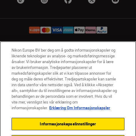
Nikon Europe BV ber deg om å godta informasjonskapsler og
NO
Nikon Sites
liknende teknologier av analyse- og markedsføringsmessige
Kontakt oss
Personvernerklæring
Bruksvilkår
årsaker. Vi bruker analytiske informasjonskapsler for å lære
Vilkår og betingelser for Nikon Store
av brukerinformasjon. Tredjeparter plasserer ut
markedsføringskapsler slik at vi kan tilpasse annonser for
Erklæring Om Informasjonskapsler
Tilgjengelighet
deg og måle deres effektivitet. Tredjepartskapsler kan samle
Innstillinger for informasjonskapsler
inn data utenfor våre nettsider også. Ved å klikke «Aksepter
© 2026 Nikon
alt», samtykker du til innstillingene av informasjonskapsler og
behandlingen av de persondata som er involvert. Hvis du vil
vite mer, vennligst les vår erklæring om
informasjonskapsler.
Erklæring Om Informasjonskapsler
Back to top
Informasjonskapselinnstillinger