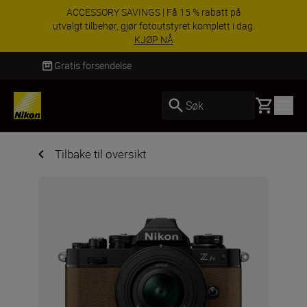
ACCESSORY SAVINGS | Få 15 % rabatt på
utvalgt tilbehør, gjør fotoutstyret komplett i dag.
KJØP NÅ
Levering innen 3–6 virkedager
Basket
Søk
Tilbake til oversikt