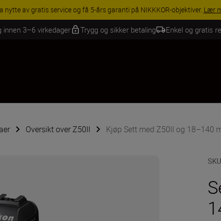
av gratis service og få 5-års garanti på NIKKKOR-objektiver.
Lær mer
g innen 3–6 virkedager
Trygg og sikker betaling
Enkel og gratis re
aer
Oversikt over Z50II
Kjøp Sett med Z50II og 18–140
SK
S
1