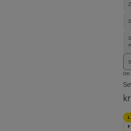
Z
S
S
S
Ditt
Se
k