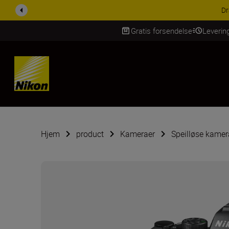
Dra nytte 
Gratis forsendelse
Leverin
Skip Content
Hjem
product
Kameraer
Speilløse kamer