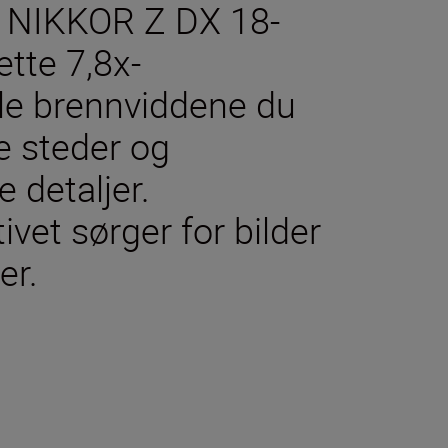
et NIKKOR Z DX 18-
tte 7,8x-
lle brennviddene du
re steder og
 detaljer.
tivet sørger for bilder
er.