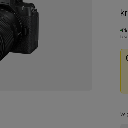
k
På 
Leve
Velg