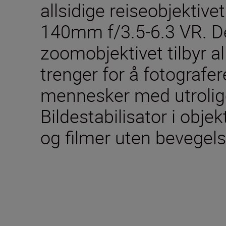
allsidige reiseobjektiv
140mm f/3.5-6.3 VR. De
zoomobjektivet tilbyr a
trenger for å fotografe
mennesker med utrolige
Bildestabilisator i objek
og filmer uten bevegels