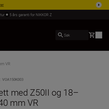
tur
5 års garanti for NIKKOR Z
Basket
Søk
 mm VR
U
:
VOA150K003
ett med Z50II og 18–
40 mm VR