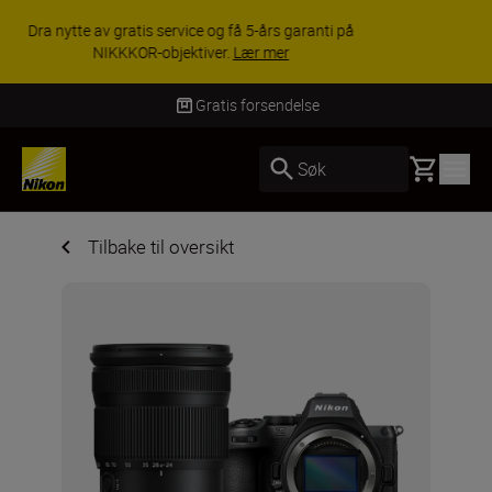
ACCESSORY SAVINGS | Få 15 % rabatt på
utvalgt tilbehør, gjør fotoutstyret komplett i dag.
KJØP NÅ
Gratis forsendelse
Basket
Søk
Tilbake til oversikt