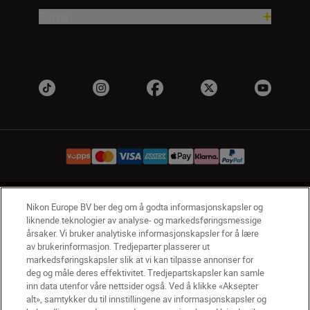
Firma
NO
Nikon Sites
Nikon Europe BV ber deg om å godta informasjonskapsler og
liknende teknologier av analyse- og markedsføringsmessige
Kontakt oss
Personvernerklæring
Bruksvilkår
årsaker. Vi bruker analytiske informasjonskapsler for å lære
Vilkår og betingelser for Nikon Store
av brukerinformasjon. Tredjeparter plasserer ut
Erklæring Om Informasjonskapsler
Tilgjengelighet
markedsføringskapsler slik at vi kan tilpasse annonser for
deg og måle deres effektivitet. Tredjepartskapsler kan samle
Innstillinger for informasjonskapsler
inn data utenfor våre nettsider også. Ved å klikke «Aksepter
© 2026 Nikon
alt», samtykker du til innstillingene av informasjonskapsler og