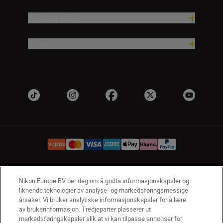
Hjelp og støtte
Firma
NO
Nikon Sites
Nikon Europe BV ber deg om å godta informasjonskapsler og
liknende teknologier av analyse- og markedsføringsmessige
Kontakt oss
Personvernerklæring
Bruksvilkår
årsaker. Vi bruker analytiske informasjonskapsler for å lære
Vilkår og betingelser for Nikon Store
av brukerinformasjon. Tredjeparter plasserer ut
Erklæring Om Informasjonskapsler
Tilgjengelighet
markedsføringskapsler slik at vi kan tilpasse annonser for