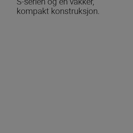
S-serien og en vakker,
kompakt konstruksjon.
Inkludert i esken
Kamerahusdeksel BF-N1