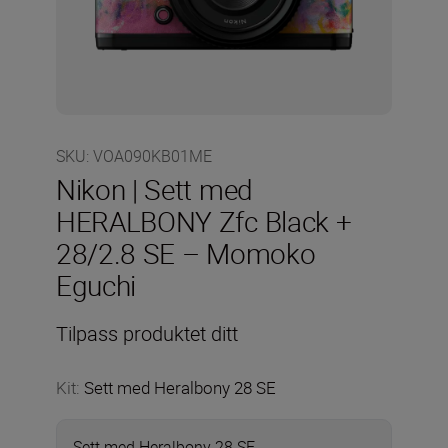
SKU
:
VOA090KB01ME
Nikon | Sett med
HERALBONY Zfc Black +
28/2.8 SE – Momoko
Eguchi
Tilpass produktet ditt
Kit
:
Sett med Heralbony 28 SE
Sett med Heralbony 28 SE