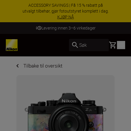
ACCESSORY SAVINGS | Få 15 % rabatt på
utvalgt tilbehør, gjør fotoutstyret komplett i dag.
KJØP NÅ
Levering innen 3–6 virkedager
Basket
Søk
Tilbake til oversikt