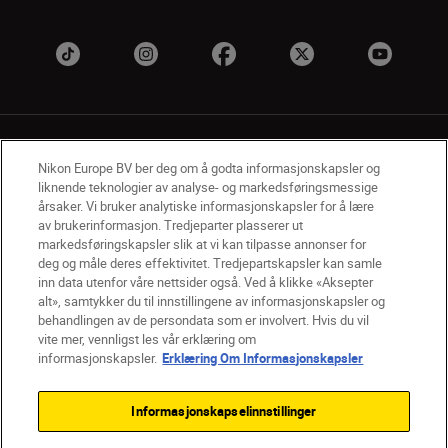
Nikon Europe BV ber deg om å godta informasjonskapsler og
liknende teknologier av analyse- og markedsføringsmessige
årsaker. Vi bruker analytiske informasjonskapsler for å lære
NO
Nikon Sites
av brukerinformasjon. Tredjeparter plasserer ut
markedsføringskapsler slik at vi kan tilpasse annonser for
Kontakt oss
Personvernerklæring
Bruksvilkår
deg og måle deres effektivitet. Tredjepartskapsler kan samle
Vilkår og betingelser for Nikon Store
inn data utenfor våre nettsider også. Ved å klikke «Aksepter
Erklæring Om Informasjonskapsler
Tilgjengelighet
alt», samtykker du til innstillingene av informasjonskapsler og
behandlingen av de persondata som er involvert. Hvis du vil
Innstillinger for informasjonskapsler
vite mer, vennligst les vår erklæring om
© 2026 Nikon
informasjonskapsler.
Erklæring Om Informasjonskapsler
Informasjonskapselinnstillinger
Back to top