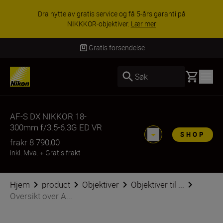
Dra nytte av gratis service og få 5-års garanti på
NIKKKOR-objektiver.
Lær mer
Gratis forsendelse
Basket
Søk
AF-S DX NIKKOR 18-
300mm f/3.5-6.3G ED VR
SHOP
fra
kr 8 790,00
inkl. Mva.
+
Gratis frakt
Hjem
product
Objektiver
Objektiver til ...
Oversikt over A...