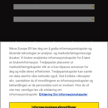
Hjelp og støtte
Firma
Nikon Europe BV ber deg om å godta informasjonskapsler og
liknende teknologier av analyse- og markedsføringsmessige
årsaker. Vi bruker analytiske informasjonskapsler for å lære
av brukerinformasjon. Tredjeparter plasserer ut
markedsføringskapsler slik at vi kan tilpasse annonser for
deg og måle deres effektivitet. Tredjepartskapsler kan samle
inn data utenfor våre nettsider også. Ved å klikke «Aksepter
alt», samtykker du til innstillingene av informasjonskapsler og
NO
Nikon Sites
behandlingen av de persondata som er involvert. Hvis du vil
vite mer, vennligst les vår erklæring om
Kontakt oss
Personvernerklæring
Bruksvilkår
informasjonskapsler.
Erklæring Om Informasjonskapsler
Vilkår og betingelser for Nikon Store
Erklæring Om Informasjonskapsler
Tilgjengelighet
Informasjonskapselinnstillinger