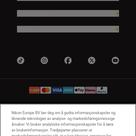
Hjelp og støtte
Firma
NO
Nikon Sites
Nikon Europe BV ber deg om å godta informasjonskapsler og
liknende teknologier av analyse- og markedsføringsmessige
Kontakt oss
Personvernerklæring
Bruksvilkår
årsaker. Vi bruker analytiske informasjonskapsler for å lære
Vilkår og betingelser for Nikon Store
av brukerinformasjon. Tredjeparter plasserer ut
Erklæring Om Informasjonskapsler
Tilgjengelighet
markedsføringskapsler slik at vi kan tilpasse annonser for