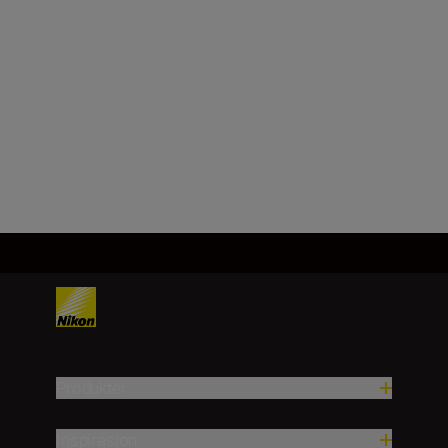
Minste blenderåpning
f/16
Last inn mer
Produkter
Inspirasjon