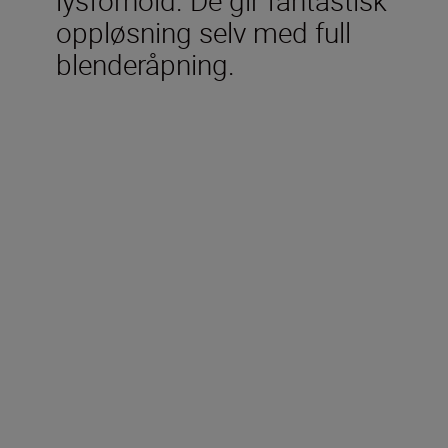
oppløsning selv med full
blenderåpning.
Tekniske spesifikasjoner
Brennvidde
28 mm
Største blenderåpning
f/1.4