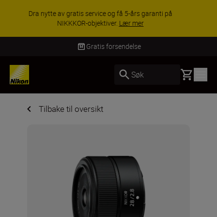
ACCESSORY SAVINGS | Få 15 % rabatt på
utvalgt tilbehør, gjør fotoutstyret komplett i dag.
KJØP NÅ
Gratis forsendelse
Basket
Søk
Tilbake til oversikt