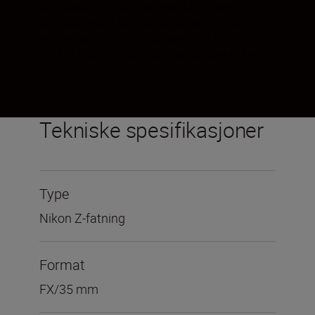
objektivet med fast brennvidde er laget for å
ta bilder av det som skjer på gaten. Alle
bevegelige deler på objektivhuset er forseglet
for å gi beskyttelse mot støv og vanndråper.
Tekniske spesifikasjoner
Type
Nikon Z-fatning
Format
FX/35 mm