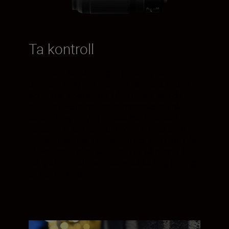
Ta kontroll
Den store kontrollringen med ruglete
overflate legger til rette for nøyaktig, intuitiv
betjening. Ved opptak i AF-modus kan du
stille inn eksponeringskompensasjon på
kontrollringen. Ved opptak med manuell
fokusering kan kontrollringen brukes som
fokuseringsring. Fokuset flytter seg i forhold
til hvor raskt eller sakte du vrir på ringen. Du
får god kontroll over fokuspunktet og filming
av nærbilder blir enklere.