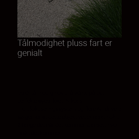
Tålmodighet pluss fart er
genialt
Du er tålmodig nok til å vente på det
perfekte øyeblikket. Nikons
multifokuseringssystem og flere AF-drivere
sørger for at dette objektivet er raskt nok til
å fange det når det kommer. Uansett hvor
raskt det kommer.