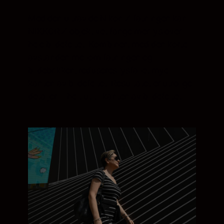
Med den ultravide Nikon Z-fatningen kan
NIKKOR Z-objektivet fange mer lys over
hele bildefeltet. Kombinert med den korte
avstanden mellom fatningen og
bildebrikken, reduseres lysfallet mye i
kanten av bildefeltet. Resultatet er utrolige
detaljer – helt ut til kanten av bildefeltet.