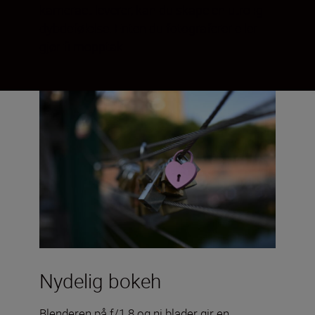
kameraet leverer, kan du skape en utrolig
dybdefølelse. Enten du fotograferer eller
gjør filmopptak.
Nydelig bokeh
Blenderen på f/1.8 og ni blader gir en