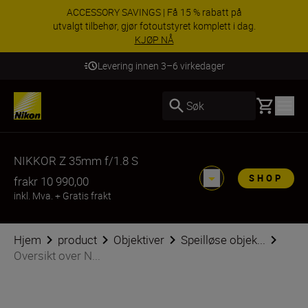
ACCESSORY SAVINGS | Få 15 % rabatt på
utvalgt tilbehør, gjør fotoutstyret komplett i dag.
KJØP NÅ
Levering innen 3–6 virkedager
Basket
Søk
NIKKOR Z 35mm f/1.8 S
SHOP
fra
kr 10 990,00
inkl. Mva.
+
Gratis frakt
Hjem
product
Objektiver
Speilløse objek...
Oversikt over N...