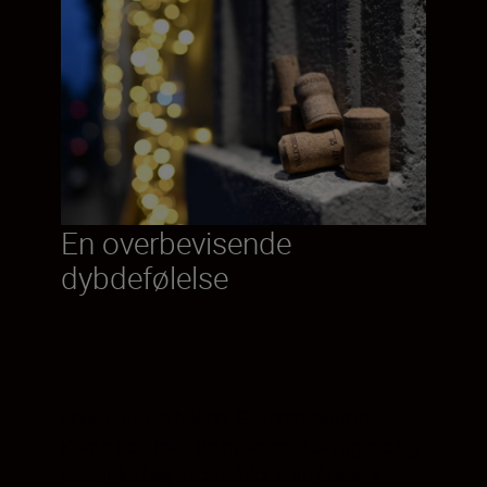
En overbevisende
dybdefølelse
Myk, naturlig bokeh. Suveren skarphet.
Kombinert med de nyanserte skyggene og
detaljrike høylysområder som Nikon Z-