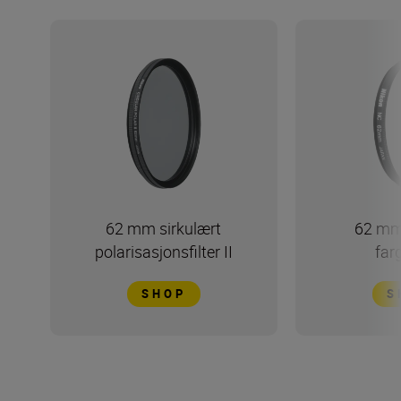
62 mm sirkulært
62 mm
polarisasjonsfilter II
farg
SHOP
S