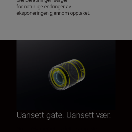
for naturlige endringer av
eksponeringen gjennom opptaket.
Uansett gate. Uansett vær.
Nikon Z-kameraet og dette kompakte