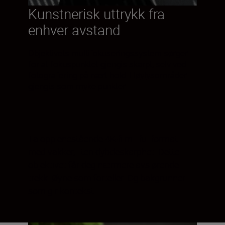
Kunstnerisk uttrykk fra
enhver avstand
Objektivets multifokuseringssystem sørger
for at fokuspunktet gjengis skarpt, selv ved
fotografering på nært hold. Høylysområder
gjengis som myke punkter.
Ta opp enestående 4K-film i fullformat
med vakker, liten dybdeskarphet. Dette
objektivet får deg nærmere avslørende
trekk. Øyne som forteller. Og bakgrunner
som gir kontekst.