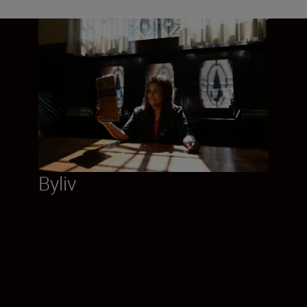
Byliv
Finn skjønnheten. Fortell historien.
Allsidigheten fra brennvidden på 35 mm gir
deg friheten til å fortelle mer. Gå i bredden