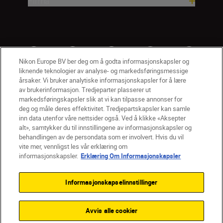
Firma
Nikon Europe BV ber deg om å godta informasjonskapsler og
liknende teknologier av analyse- og markedsføringsmessige
årsaker. Vi bruker analytiske informasjonskapsler for å lære
av brukerinformasjon. Tredjeparter plasserer ut
markedsføringskapsler slik at vi kan tilpasse annonser for
deg og måle deres effektivitet. Tredjepartskapsler kan samle
inn data utenfor våre nettsider også. Ved å klikke «Aksepter
alt», samtykker du til innstillingene av informasjonskapsler og
NO
Nikon Sites
behandlingen av de persondata som er involvert. Hvis du vil
vite mer, vennligst les vår erklæring om
Kontakt oss
Personvernerklæring
Bruksvilkår
informasjonskapsler.
Erklæring Om Informasjonskapsler
Vilkår og betingelser for Nikon Store
Erklæring Om Informasjonskapsler
Tilgjengelighet
Informasjonskapselinnstillinger
Innstillinger for informasjonskapsler
© 2026 Nikon
Avvis alle cookier