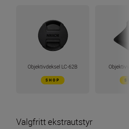
Objektivdeksel LC-62B
Objektiv
SHOP
S
Valgfritt ekstrautstyr