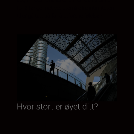
for å fange motivet uten å ofre intimiteten.
Eller gå tett på for å utforske følelsen.
Hvor stort er øyet ditt?