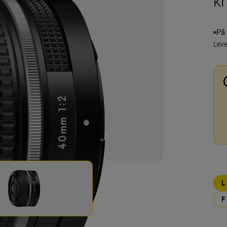
kr
På 
Leve