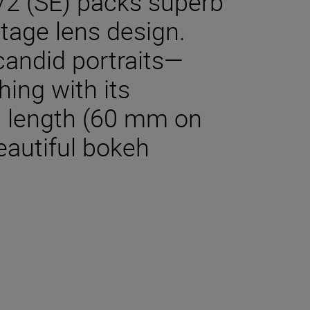
2 (SE) packs superb
tage lens design.
candid portraits—
hing with its
l length (60 mm on
autiful bokeh