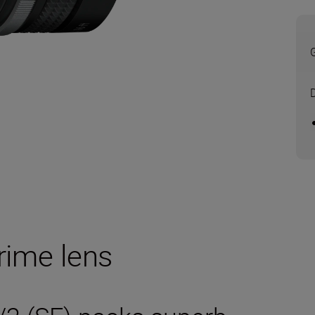
G
prime lens