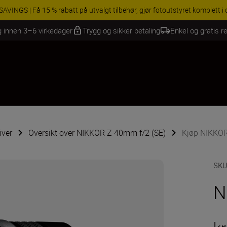
INGS | Få 15 % rabatt på utvalgt tilbehør, gjør fotoutstyret komplett i
g innen 3–6 virkedager
Trygg og sikker betaling
Enkel og gratis re
iver
Oversikt over NIKKOR Z 40mm f/2 (SE)
Kjøp NIKKOR
SK
N