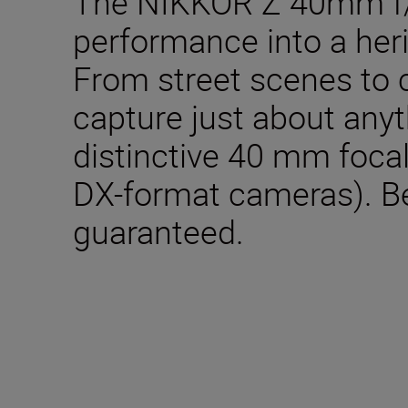
The NIKKOR Z 40mm f/
performance into a heri
From street scenes to 
capture just about anyt
distinctive 40 mm foca
DX-format cameras). Be
guaranteed.