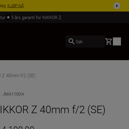
 dag.
KJØP NÅ
tur
5 års garanti for NIKKOR Z
Basket
Søk
 Z 40mm f/2 (SE)
U
:
JMA110DA
IKKOR Z 40mm f/2 (SE)