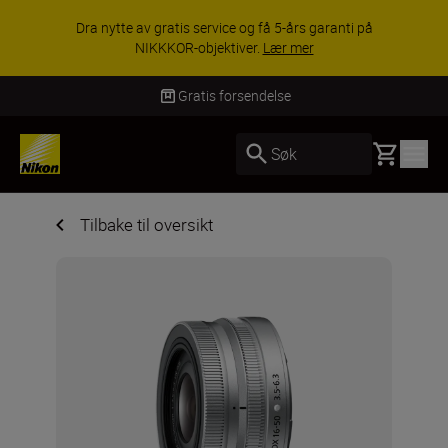
ACCESSORY SAVINGS | Få 15 % rabatt på
utvalgt tilbehør, gjør fotoutstyret komplett i dag.
KJØP NÅ
Gratis forsendelse
Basket
Søk
Tilbake til oversikt