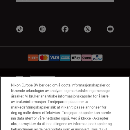
NO
Nikon Sites
Nikon Europe BV ber deg om å godta informasjonskapsler og
Kontakt oss
Personvernerklæring
Bruksvilkår
liknende teknologier av analyse- og markedsføringsmessige
Vilkår og betingelser for Nikon Store
årsaker. Vi bruker analytiske informasjonskapsler for å lære
Erklæring Om Informasjonskapsler
Tilgjengelighet
av brukerinformasjon. Tredjeparter plasserer ut
Innstillinger for informasjonskapsler
markedsføringskapsler slik at vi kan tilpasse annonser for
deg og måle deres effektivitet. Tredjepartskapsler kan samle
© 2026 Nikon
inn data utenfor våre nettsider også. Ved å klikke «Aksepter
alt», samtykker du til innstillingene av informasjonskapsler og
behandlingen av de persondata som er involvert. Hvis du vil