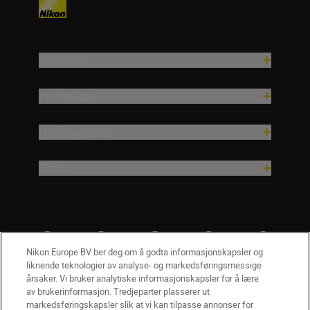
Produkter
Inspirasjon
Hjelp og støtte
Firma
Nikon Europe BV ber deg om å godta informasjonskapsler og
liknende teknologier av analyse- og markedsføringsmessige
årsaker. Vi bruker analytiske informasjonskapsler for å lære
av brukerinformasjon. Tredjeparter plasserer ut
markedsføringskapsler slik at vi kan tilpasse annonser for