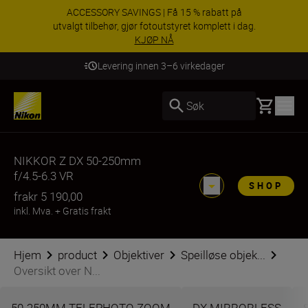
ACCESSORY SAVINGS | Få 15 % rabatt på
utvalgt tilbehør, gjør fotoutstyret komplett i dag.
KJØP NÅ
Levering innen 3–6 virkedager
Basket
Søk
NIKKOR Z DX 50-250mm
f/4.5-6.3 VR
SHOP
fra
kr 5 190,00
inkl. Mva.
+
Gratis frakt
Hjem
product
Objektiver
Speilløse objek...
Oversikt over N...
50-250MM TELEPHOTO ZOOM
DX MIRRORLESS