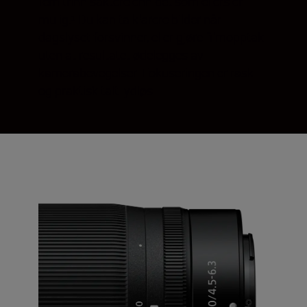
fem trinn saktere enn det som ellers er
mulig.¹ Du kan ta klarere bilder når
dagslyset forsvinner, eller gjøre filmopptak
uten at resultatet ødelegges av
kamerabevegelser. Fokuseringen er rask
og praktisk talt lydløs.