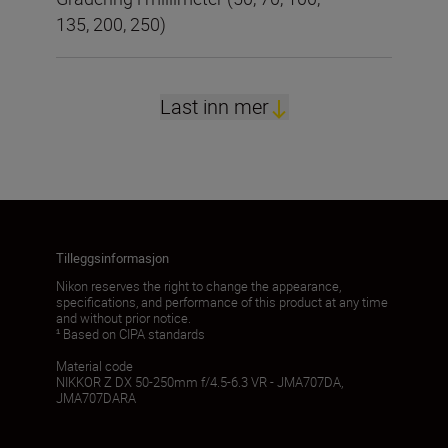
135, 200, 250)
Last inn mer
Tilleggsinformasjon
Nikon reserves the right to change the appearance,
specifications, and performance of this product at any time
and without prior notice.
¹ Based on CIPA standards
Material code
NIKKOR Z DX 50-250mm f/4.5-6.3 VR - JMA707DA,
JMA707DARA