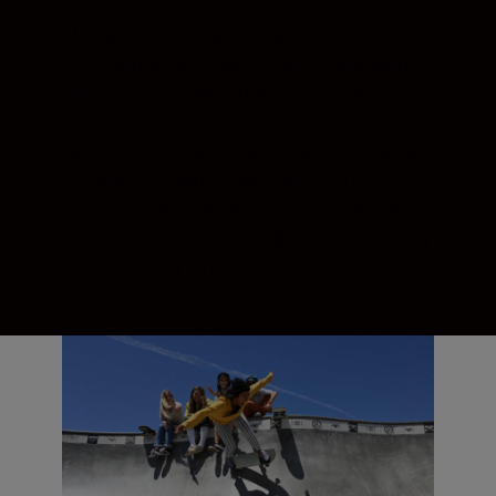
Mulighetene er mange med et
telezoomobjektiv som er så allsidig som
dette. Du har rekkevidde til å få fjerne
motiver i skarpt fokus. Fokushastighet til å
ta bilder av det som skjer. Uansett hva du
fotograferer, sørger den vide Z-fatningen
fra Nikon for at objektivet fanger mer lys
over hele bildefeltet. Du får flere detaljer og
mer dybde og farger i alle bilder og filmer.