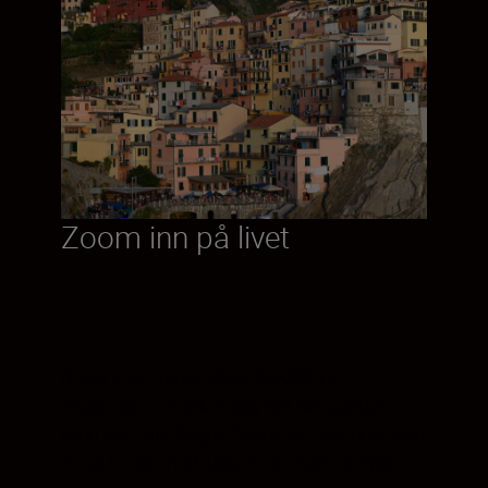
Zoom inn på livet
Bilder eller filmer, dette NIKKOR Z-
objektivet utmerker seg når det gjelder.
Med den innebygde bildestabilisatoren kan
du ta bilder med lukkertider som er opptil