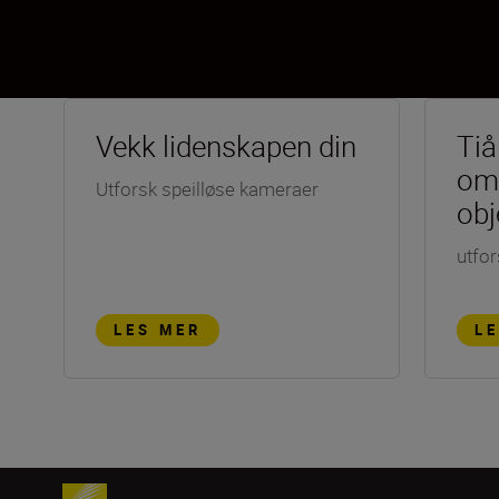
Vekk lidenskapen din
Tiå
om
Utforsk speilløse kameraer
obj
utfor
LES MER
L