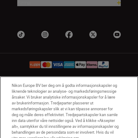
Firma
Nikon Europe BV ber deg om å godta informasjonskapsler og
NO
Nikon Sites
liknende teknologier av analyse- og markedsføringsmessige
Kontakt oss
Personvernerklæring
Bruksvilkår
årsaker. Vi bruker analytiske informasjonskapsler for å lære
Vilkår og betingelser for Nikon Store
av brukerinformasjon. Tredjeparter plasserer ut
markedsføringskapsler slik at vi kan tilpasse annonser for
Erklæring Om Informasjonskapsler
Tilgjengelighet
deg og måle deres effektivitet. Tredjepartskapsler kan samle
Innstillinger for informasjonskapsler
inn data utenfor våre nettsider også. Ved å klikke «Aksepter
© 2026 Nikon
alt», samtykker du til innstillingene av informasjonskapsler og
behandlingen av de persondata som er involvert. Hvis du vil