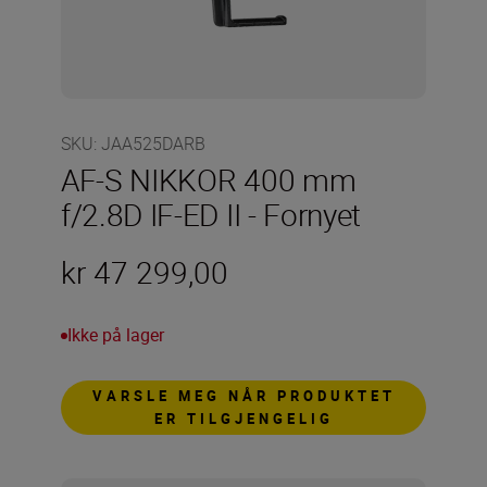
SKU
:
JAA525DARB
AF-S NIKKOR 400 mm
f/2.8D IF-ED II - Fornyet
kr 47 299,00
Ikke på lager
VARSLE MEG NÅR PRODUKTET
ER TILGJENGELIG