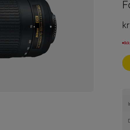
F
kr
Ikk