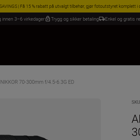
INGS | Få 15 % rabatt på utvalgt tilbehør, gjør fotoutstyret komplett i
g innen 3–6 virkedager
Trygg og sikker betaling
Enkel og gratis re
 NIKKOR 70-300mm f/4.5-6.3G ED
SK
A
3