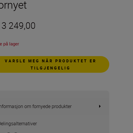
ornyet
 3 249,00
e på lager
VARSLE MEG NÅR PRODUKTET ER
TILGJENGELIG
Informasjon om fornyede produkter
Delingsalternativer