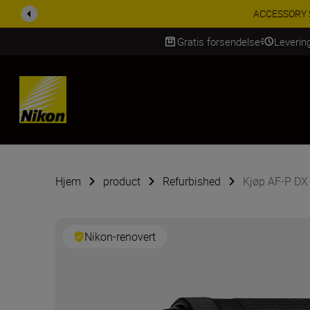
ACCESSORY SAV
Gratis forsendelse
Leverin
Skip Content
Hjem
product
Refurbished
Kjøp AF-P DX
Nikon-renovert