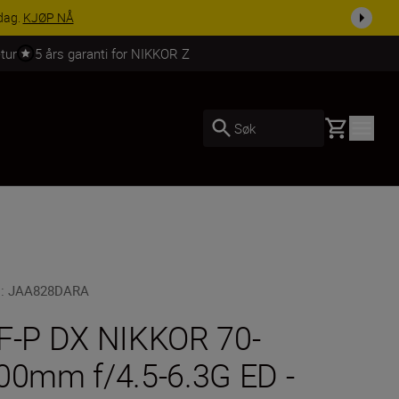
 dag.
KJØP NÅ
tur
5 års garanti for NIKKOR Z
Basket
Søk
U
:
JAA828DARA
F-P DX NIKKOR 70-
00mm f/4.5-6.3G ED -