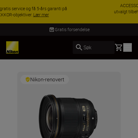
ACCESSORY SAVINGS | Få 15 % rabatt på
utvalgt tilbehør, gjør fotoutstyret komplett i dag.
KJØP NÅ
Gratis forsendelse
Basket
Søk
Nikon-renovert