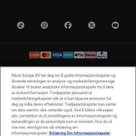
Nikon Europe BV ber deg om å godta informasjonskapsler og
NO
Nikon Sites
liknende teknologier av analyse- og markedsføringsmessige
Kontakt oss
Personvernerklæring
Bruksvilkår
årsaker. Vi bruker analytiske informasjonskapsler for å lære
Vilkår og betingelser for Nikon Store
av brukerinformasjon. Tredjeparter plasserer ut
markedsføringskapsler slik at vi kan tilpasse annonser for
Erklæring Om Informasjonskapsler
Tilgjengelighet
deg og måle deres effektivitet. Tredjepartskapsler kan samle
Innstillinger for informasjonskapsler
inn data utenfor våre nettsider også. Ved å klikke «Aksepter
© 2026 Nikon
alt», samtykker du til innstillingene av informasjonskapsler og
behandlingen av de persondata som er involvert. Hvis du vil
vite mer, vennligst les vår erklæring om
informasjonskapsler.
Erklæring Om Informasjonskapsler