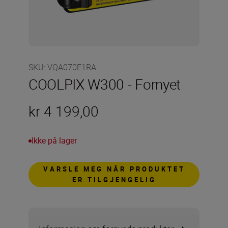
SKU
:
VQA070E1RA
COOLPIX W300 - Fornyet
kr 4 199,00
Ikke på lager
VARSLE MEG NÅR PRODUKTET
ER TILGJENGELIG