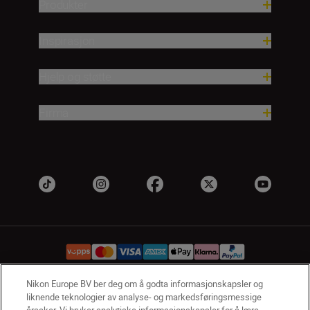
Produkter
Inspirasjon
Hjelp og støtte
Firma
Nikon Europe BV ber deg om å godta informasjonskapsler og
liknende teknologier av analyse- og markedsføringsmessige
NO
Nikon Sites