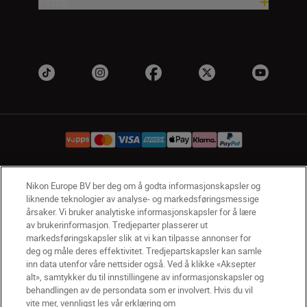
Firma
Nikon Europe BV ber deg om å godta informasjonskapsler og
NO
Nikon Sites
liknende teknologier av analyse- og markedsføringsmessige
Kontakt oss
Personvernerklæring
Bruksvilkår
årsaker. Vi bruker analytiske informasjonskapsler for å lære
Vilkår og betingelser for Nikon Store
av brukerinformasjon. Tredjeparter plasserer ut
markedsføringskapsler slik at vi kan tilpasse annonser for
Erklæring Om Informasjonskapsler
Tilgjengelighet
deg og måle deres effektivitet. Tredjepartskapsler kan samle
Innstillinger for informasjonskapsler
inn data utenfor våre nettsider også. Ved å klikke «Aksepter
© 2026 Nikon
alt», samtykker du til innstillingene av informasjonskapsler og
behandlingen av de persondata som er involvert. Hvis du vil
vite mer, vennligst les vår erklæring om