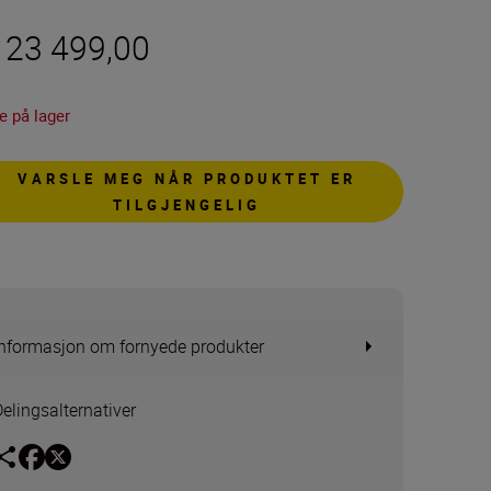
r 23 499,00
e på lager
VARSLE MEG NÅR PRODUKTET ER
TILGJENGELIG
Informasjon om fornyede produkter
Delingsalternativer