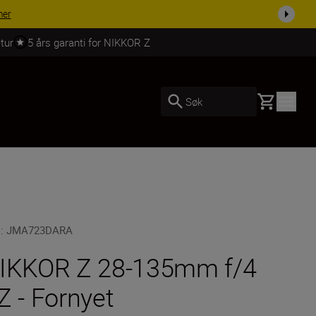
 dag.
KJØP NÅ
tur
5 års garanti for NIKKOR Z
Basket
Søk
U
:
JMA723DARA
IKKOR Z 28-135mm f/4
Z - Fornyet