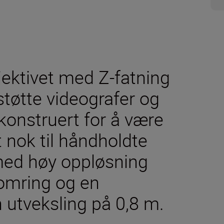
jektivet med Z-fatning
 støtte videografer og
konstruert for å være
t nok til håndholdte
med høy oppløsning
oomring og en
 utveksling på 0,8 m.