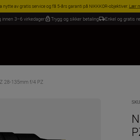
INGS | Få 15 % rabatt på utvalgt tilbehør, gjør fotoutstyret komplett i
g innen 3–6 virkedager
Trygg og sikker betaling
Enkel og gratis re
 Z 28-135mm f/4 PZ
SK
N
P