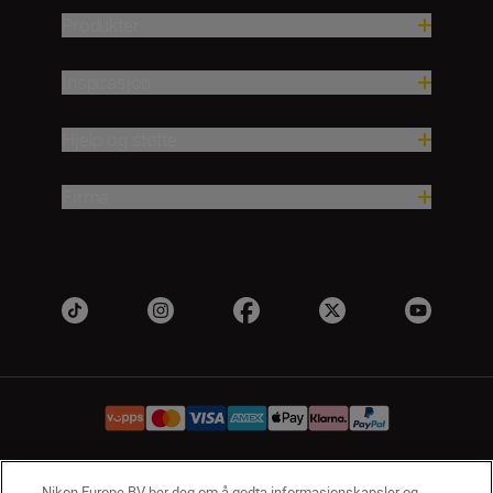
Produkter
Inspirasjon
Hjelp og støtte
Firma
Nikon Europe BV ber deg om å godta informasjonskapsler og