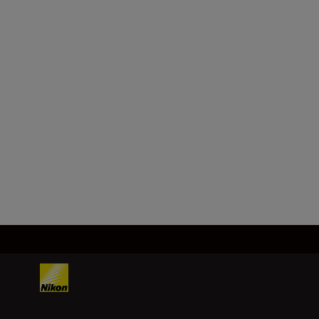
Format
DX
Brennvidde
16–50 mm
Last inn mer