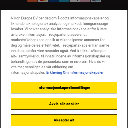
Nikon Europe BV ber deg om å godta informasjonskapsler og
NO
Nikon Sites
liknende teknologier av analyse- og markedsføringsmessige
Kontakt oss
Personvernerklæring
Bruksvilkår
årsaker. Vi bruker analytiske informasjonskapsler for å lære
Vilkår og betingelser for Nikon Store
av brukerinformasjon. Tredjeparter plasserer ut
markedsføringskapsler slik at vi kan tilpasse annonser for
Erklæring Om Informasjonskapsler
Tilgjengelighet
deg og måle deres effektivitet. Tredjepartskapsler kan samle
Innstillinger for informasjonskapsler
inn data utenfor våre nettsider også. Ved å klikke «Aksepter
© 2026 Nikon
alt», samtykker du til innstillingene av informasjonskapsler og
behandlingen av de persondata som er involvert. Hvis du vil
vite mer, vennligst les vår erklæring om
informasjonskapsler.
Erklæring Om Informasjonskapsler
Back to top
Informasjonskapselinnstillinger
Avvis alle cookier
Aksepter alt