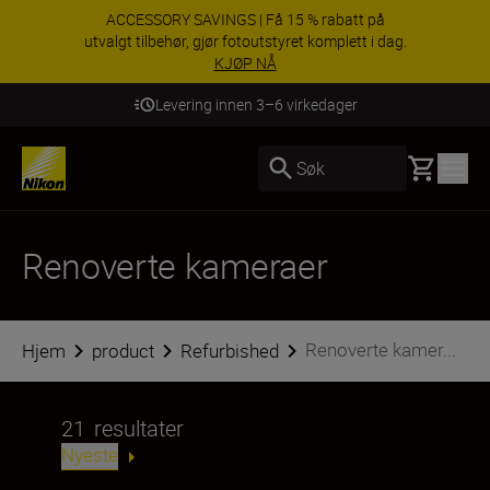
ACCESSORY SAVINGS | Få 15 % rabatt på
utvalgt tilbehør, gjør fotoutstyret komplett i dag.
KJØP NÅ
Levering innen 3–6 virkedager
Basket
Søk
Renoverte kameraer
Renoverte kamer...
Hjem
product
Refurbished
21
resultater
Nyeste