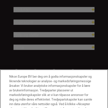
Produkter
Inspirasjon
Hjelp og støtte
Firma
Nikon Europe BV ber deg om å godta informasjonskapsler og
liknende teknologier av analyse- og markedsføringsmessige
årsaker. Vi bruker analytiske informasjonskapsler for å lære
av brukerinformasjon. Tredjeparter plasserer ut
markedsføringskapsler slik at vi kan tilpasse annonser for
deg og måle deres effektivitet. Tredjepartskapsler kan samle
inn data utenfor våre nettsider også. Ved å klikke «Aksepter