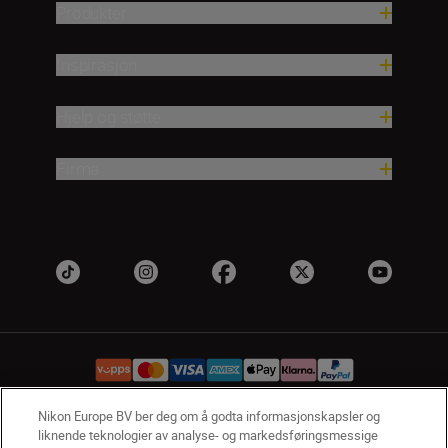
Produkter
Inspirasjon
Hjelp og støtte
Firma
Nikon Europe BV ber deg om å godta informasjonskapsler og
liknende teknologier av analyse- og markedsføringsmessige
NO
Nikon Sites