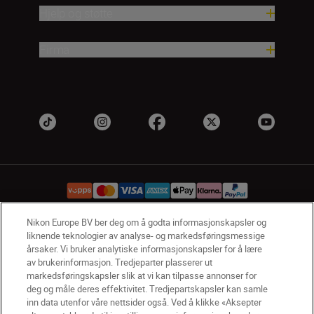
Hjelp og støtte
Firma
Nikon Europe BV ber deg om å godta informasjonskapsler og
liknende teknologier av analyse- og markedsføringsmessige
NO
Nikon Sites
årsaker. Vi bruker analytiske informasjonskapsler for å lære
Kontakt oss
Personvernerklæring
Bruksvilkår
av brukerinformasjon. Tredjeparter plasserer ut
markedsføringskapsler slik at vi kan tilpasse annonser for
Vilkår og betingelser for Nikon Store
deg og måle deres effektivitet. Tredjepartskapsler kan samle
Erklæring Om Informasjonskapsler
Tilgjengelighet
inn data utenfor våre nettsider også. Ved å klikke «Aksepter
Innstillinger for informasjonskapsler