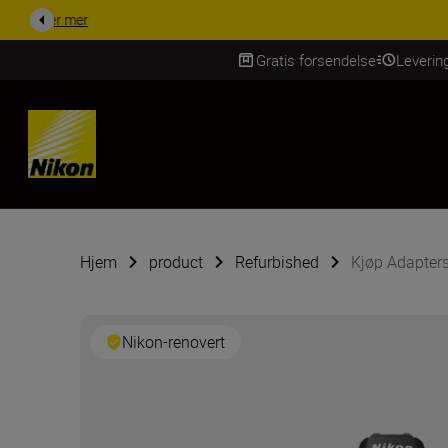
ACCESSORY SAV
Gratis forsendelse
Leverin
Skip Content
Hjem
product
Refurbished
Kjøp Adapters
Nikon-renovert