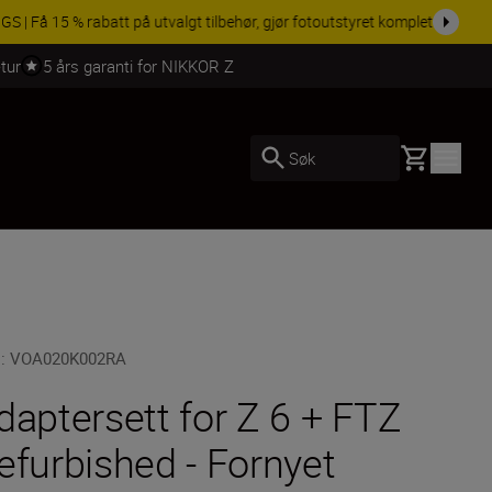
 dag.
KJØP NÅ
tur
5 års garanti for NIKKOR Z
Basket
Søk
U
:
VOA020K002RA
daptersett for Z 6 + FTZ
efurbished - Fornyet