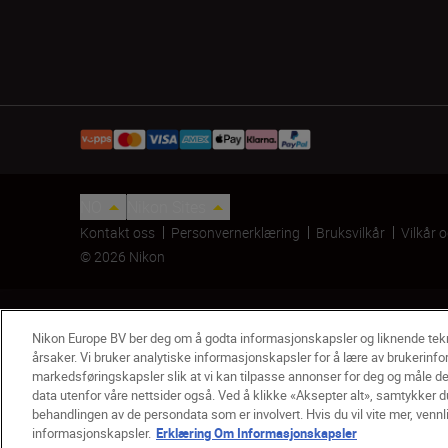
NO
Nikon Sites
Kontakt oss
Personvernerklæring
Bruksvilkår
Vilkår 
© 2026 Nikon
Nikon Europe BV ber deg om å godta informasjonskapsler og liknende te
årsaker. Vi bruker analytiske informasjonskapsler for å lære av brukerinfo
markedsføringskapsler slik at vi kan tilpasse annonser for deg og måle de
data utenfor våre nettsider også. Ved å klikke «Aksepter alt», samtykker du
Adaptersett for Z 6 + FTZ Refurbished - Fornyet
behandlingen av de persondata som er involvert. Hvis du vil vite mer, vennl
kr 18 099,00
informasjonskapsler.
Erklæring Om Informasjonskapsler