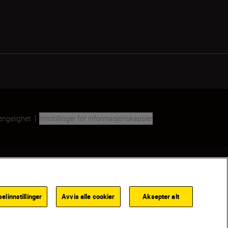
jengelighet
Innstillinger for informasjonskapsler
Back to top
linnstillinger
Avvis alle cookier
Aksepter alt
SLE MEG NÅR PRODUKTET ER TILGJENGELIG