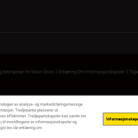
og betingelser for Nikon Store
Erklæring Om Informasjonskapsler
Tilg
knologier av analyse- og markedsføringsmessige
rmasjon. Tredjeparter plasserer ut
res effektivitet. Tredjepartskapsler kan samle inn
Informasjonskapse
 til innstillingene av informasjonskapsler og
igst les vår erklæring om
Ikke på lager
VAR