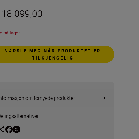
r 18 099,00
e på lager
VARSLE MEG NÅR PRODUKTET ER
TILGJENGELIG
Informasjon om fornyede produkter
Delingsalternativer