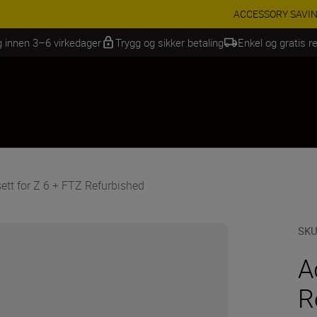
INGS | Få 15 % rabatt på utvalgt tilbehør, gjør fotoutstyret komplett i
g innen 3–6 virkedager
Trygg og sikker betaling
Enkel og gratis re
ett for Z 6 + FTZ Refurbished
SK
A
R