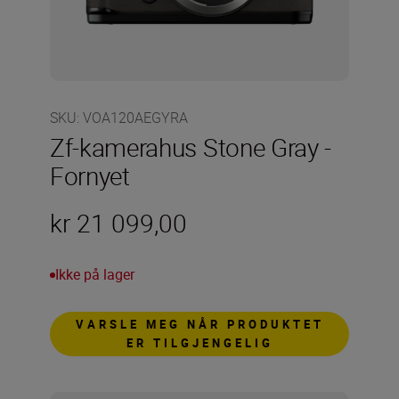
SKU
:
VOA120AEGYRA
Zf-kamerahus Stone Gray -
Fornyet
kr 21 099,00
Ikke på lager
VARSLE MEG NÅR PRODUKTET
ER TILGJENGELIG