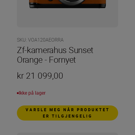
SKU
:
VOA120AEORRA
Zf-kamerahus Sunset
Orange - Fornyet
kr 21 099,00
Ikke på lager
VARSLE MEG NÅR PRODUKTET
ER TILGJENGELIG