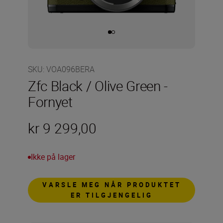
SKU
:
VOA096BERA
Zfc Black / Olive Green -
Fornyet
kr 9 299,00
Ikke på lager
VARSLE MEG NÅR PRODUKTET
ER TILGJENGELIG