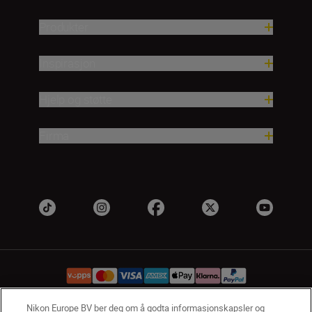
Produkter
Inspirasjon
Hjelp og støtte
Firma
Nikon Europe BV ber deg om å godta informasjonskapsler og