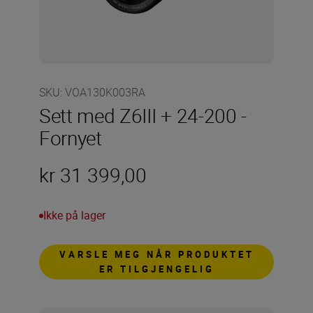
SKU
:
VOA130K003RA
Sett med Z6III + 24-200 -
Fornyet
kr 31 399,00
Ikke på lager
VARSLE MEG NÅR PRODUKTET
ER TILGJENGELIG