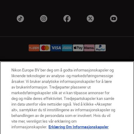
NO
Nikon Sites
Nikon Europe BV ber deg om å godta informasjonskapsler og
liknende teknologier av analyse- og markedsføringsmessige
Kontakt oss
Personvernerklæring
Bruksvilkår
årsaker. Vi bruker analytiske informasjonskapsler for å lære
Vilkår og betingelser for Nikon Store
av brukerinformasjon. Tredjeparter plasserer ut
Erklæring Om Informasjonskapsler
Tilgjengelighet
markedsføringskapsler slik at vi kan tilpasse annonser for
deg og måle deres effektivitet. Tredjepartskapsler kan samle
Innstillinger for informasjonskapsler
inn data utenfor våre nettsider også. Ved å klikke «Aksepter
© 2026 Nikon
alt», samtykker du til innstillingene av informasjonskapsler og
behandlingen av de persondata som er involvert. Hvis du vil
vite mer, vennligst les vår erklæring om
informasjonskapsler.
Erklæring Om Informasjonskapsler
Back to top