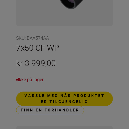
SKU
:
BAA574AA
7x50 CF WP
kr 3 999,00
Ikke på lager
VARSLE MEG NÅR PRODUKTET
ER TILGJENGELIG
FINN EN FORHANDLER