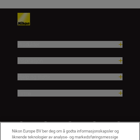
Produkter
Inspirasjon
Hjelp og støtte
Firma
Nikon Europe BV ber deg om å godta informasjonskapsler og
liknende teknologier av analyse- og markedsføringsmessige