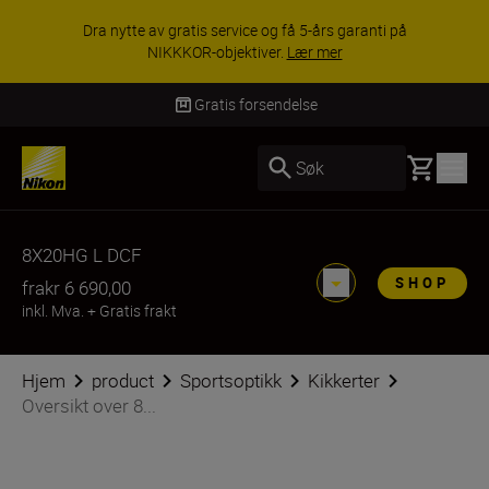
Dra nytte av gratis service og få 5-års garanti på
NIKKKOR-objektiver.
Lær mer
Gratis forsendelse
Basket
Søk
8X20HG L DCF
SHOP
fra
kr 6 690,00
inkl. Mva.
+
Gratis frakt
Hjem
product
Sportsoptikk
Kikkerter
Oversikt over 8...