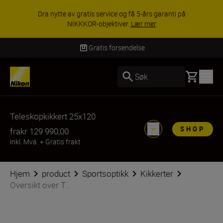
Dra nytte av gratis service og få 5-års garanti på
NIKKKOR-objektiver.
Lær mer
Gratis forsendelse
Basket
Søk
Teleskopkikkert 25x120
SHOP
fra
kr 129 990,00
inkl. Mva.
+
Gratis frakt
Hjem
product
Sportsoptikk
Kikkerter
Oversikt over T...