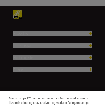
Produkter
Inspirasjon
Hjelp og støtte
Firma
Nikon Europe BV ber deg om å godta informasjonskapsler og
liknende teknologier av analyse- og markedsføringsmessige