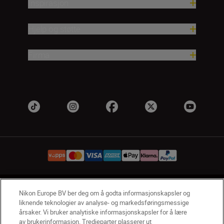
Inspirasjon
Hjelp og støtte
Firma
NO
Nikon Sites
Nikon Europe BV ber deg om å godta informasjonskapsler og
liknende teknologier av analyse- og markedsføringsmessige
Kontakt oss
Personvernerklæring
Bruksvilkår
årsaker. Vi bruker analytiske informasjonskapsler for å lære
Vilkår og betingelser for Nikon Store
av brukerinformasjon. Tredjeparter plasserer ut