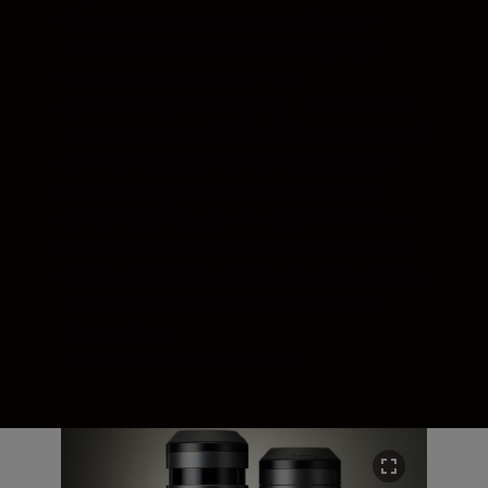
Magnesiumlegering gir en solid, men
likevel lett struktur, mens drei-og-skyv-
øyemuslinger av gummi gjør
stjernekikkingen behagelig – uansett hvor
lenge du holder på. Seks klikkposisjoner på
øyemuslingen gjør det enkelt å plassere
øynene i riktig pupillavstand, slik at du
alltid er klar til å oppleve stjernehimmelen.
Klikkintervallene blir bedre etter hvert som
øyemuslingen blir utvidet, og gjør justering
enklere for dem som ikke bruker briller.
Materialkode
WX 10x50 IF – BAA855WB