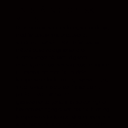
ENESTÅENDE OPTISK
YTELSE
Du vil oppleve stjernekikking som aldri før,
med fantastisk skarphet over et
superbredt synsfelt. Nyt en fantastisk
måte å observere galakser eller
stjerneklynger på, samtidig som
enkeltstjerner kan ses som skarpe punkter.
Et linsesystem med flatt bildefelt
kompenserer for krumning i synsfeltet, og
sikrer krystallklare bilder fra sentrum til
periferi. Hvert rør har tre ED-
glasselementer (ekstra lav spredning) for
høy oppløsning og et kontrastrikt bilde, og
kompenserer for kromatisk aberrasjon slik
at du kan se detaljerte fargeforskjeller helt