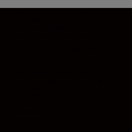
WX-serien er designet for kresne
stjernekikkere, og har en fenomenal optisk
ytelse som tar deg med dypt inn i
stjernehimmelen hvor den avdekker nye
detaljer og fargenyanser. Et linsesystem
med flatt bildefelt gir fremragende
skarphet fra kant-til-kant, mens Abbe-
Koenig-prismer gir et klarere synsfelt. De
beste materialer sikrer et strålende bilde,
med tre ED-glasselementer per rør og
antirefleksbehandling i flere lag i alle linser
og prismer.
Se at stjernene får liv gjennom det
fantastiske optiske designet og det
enestående håndverket.