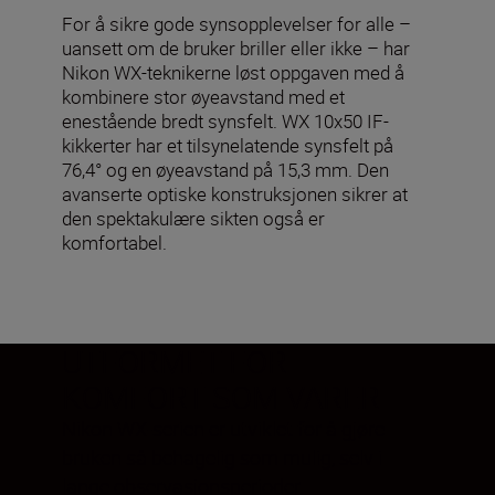
For å sikre gode synsopplevelser for alle –
uansett om de bruker briller eller ikke – har
Nikon WX-teknikerne løst oppgaven med å
kombinere stor øyeavstand med et
enestående bredt synsfelt. WX 10x50 IF-
kikkerter har et tilsynelatende synsfelt på
76,4° og en øyeavstand på 15,3 mm. Den
avanserte optiske konstruksjonen sikrer at
den spektakulære sikten også er
komfortabel.
UTFORMET FOR
KOMFORT SOM VARER
Nikon WX-serien er utviklet for å gjøre
bruken så behagelig som mulig, selv i
lange observasjonsperioder.