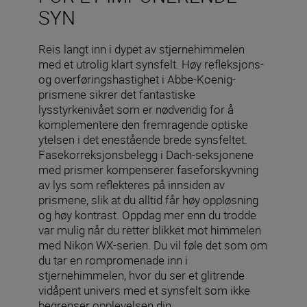
SYN
Reis langt inn i dypet av stjernehimmelen
med et utrolig klart synsfelt. Høy refleksjons-
og overføringshastighet i Abbe-Koenig-
prismene sikrer det fantastiske
lysstyrkenivået som er nødvendig for å
komplementere den fremragende optiske
ytelsen i det enestående brede synsfeltet.
Fasekorreksjonsbelegg i Dach-seksjonene
med prismer kompenserer faseforskyvning
av lys som reflekteres på innsiden av
prismene, slik at du alltid får høy oppløsning
og høy kontrast. Oppdag mer enn du trodde
var mulig når du retter blikket mot himmelen
med Nikon WX-serien. Du vil føle det som om
du tar en rompromenade inn i
stjernehimmelen, hvor du ser et glitrende
vidåpent univers med et synsfelt som ikke
begrenser opplevelsen din.