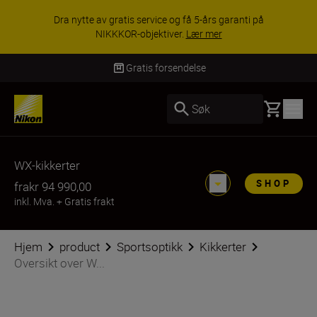
ACCESSORY SAVINGS | Få 15 % rabatt på
utvalgt tilbehør, gjør fotoutstyret komplett i dag.
KJØP NÅ
Levering innen 3–6 virkedager
Basket
Søk
WX-kikkerter
SHOP
fra
kr 94 990,00
inkl. Mva.
+
Gratis frakt
Hjem
product
Sportsoptikk
Kikkerter
Oversikt over W...