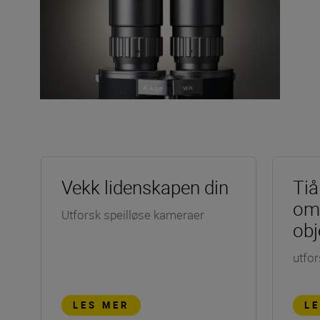
Vekk lidenskapen din
Tiå
om
Utforsk speilløse kameraer
obj
utfor
LES MER
L