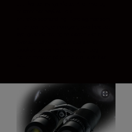
ut til kanten av synsfeltet. Alle linser og
prismer har høykvalitets
antirefleksbehandling i flere lag, noe som
gir en jevn lysgjennomgang over hele det
synlige spekteret og en klarere visning.
Avansert teknologi og materialer av
toppkvalitet samarbeider og gir deg
nattehimmelen på en måte du aldri har
sett.