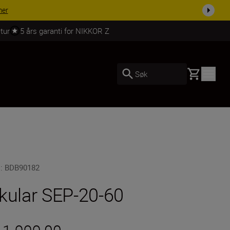
 dag.
KJØP NÅ
tur
5 års garanti for NIKKOR Z
Basket
Søk
U
:
BDB90182
kular SEP-20-60