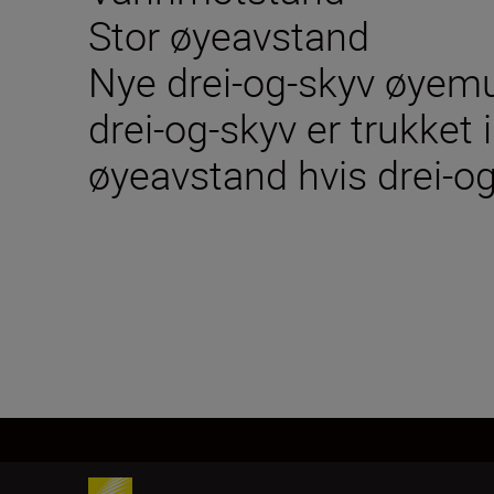
Stor øyeavstand
Nye drei-og-skyv øyemu
drei-og-skyv er trukket i
øyeavstand hvis drei-og