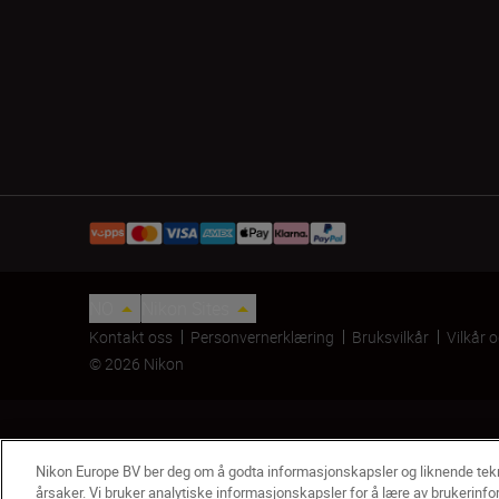
NO
Nikon Sites
Kontakt oss
Personvernerklæring
Bruksvilkår
Vilkår 
© 2026 Nikon
Nikon Europe BV ber deg om å godta informasjonskapsler og liknende te
årsaker. Vi bruker analytiske informasjonskapsler for å lære av brukerinfo