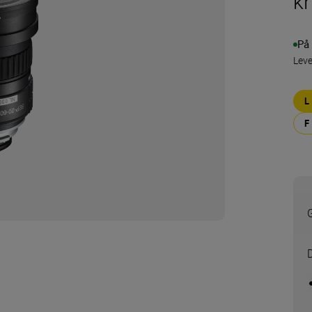
kr
På 
Leve
G