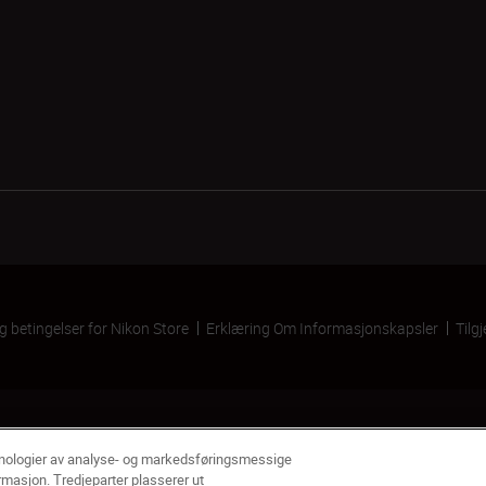
og betingelser for Nikon Store
Erklæring Om Informasjonskapsler
Tilg
knologier av analyse- og markedsføringsmessige
rmasjon. Tredjeparter plasserer ut