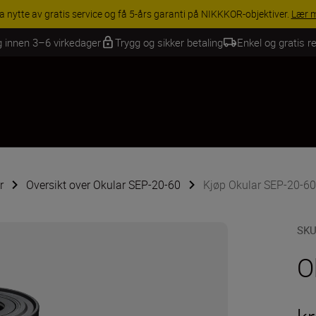
INGS | Få 15 % rabatt på utvalgt tilbehør, gjør fotoutstyret komplett i
g innen 3–6 virkedager
Trygg og sikker betaling
Enkel og gratis re
r
Oversikt over Okular SEP-20-60
Kjøp Okular SEP-20-60
SK
O