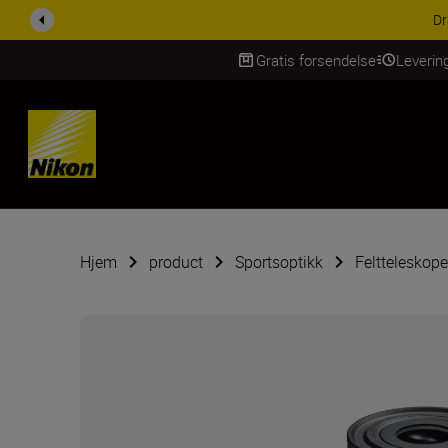
ACCESSORY SAV
Gratis forsendelse
Leverin
Skip Content
Hjem
product
Sportsoptikk
Feltteleskope