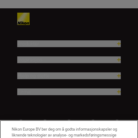
Produkter
Inspirasjon
Hjelp og støtte
Firma
Nikon Europe BV ber deg om å godta informasjonskapsler og
liknende teknologier av analyse- og markedsføringsmessige