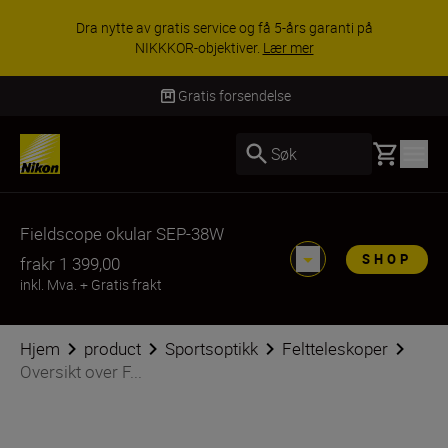
Dra nytte av gratis service og få 5-års garanti på
NIKKKOR-objektiver.
Lær mer
Gratis forsendelse
Basket
Søk
Fieldscope okular SEP-38W
SHOP
fra
kr 1 399,00
inkl. Mva.
+
Gratis frakt
Hjem
product
Sportsoptikk
Feltteleskoper
Oversikt over F...