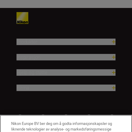
Produkter
Inspirasjon
Hjelp og støtte
Firma
Nikon Europe BV ber deg om å godta informasjonskapsler og
liknende teknologier av analyse- og markedsføringsmessige