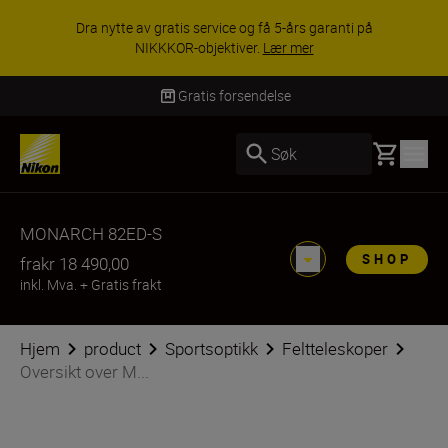
Dra nytte av gratis service og få 5-års garanti på
NIKKKOR-objektiver.
Lær mer
Gratis forsendelse
Basket
Søk
MONARCH 82ED-S
SHOP
fra
kr 18 490,00
inkl. Mva.
+
Gratis frakt
Hjem
product
Sportsoptikk
Feltteleskoper
Oversikt over M...